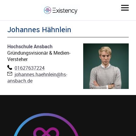
Johannes
Hähnlein
Hochschule Ansbach
Gründungsvisionär & Medien-
Versteher
Telefon:
01627637224
E-Mail:
johannes.haehnlein@hs-
ld Menü aufklappen
ansbach.de
ld Menü aufklappen
ld Menü aufklappen