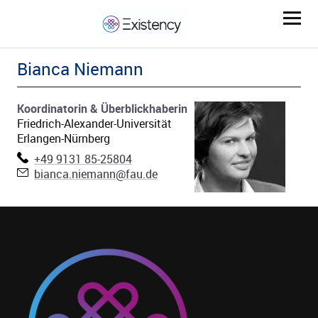
Bianca
Niemann
Koordinatorin & Überblickhaberin
Friedrich-Alexander-Universität
Erlangen-Nürnberg
Telefon:
+49 9131 85-25804
E-Mail:
bianca.niemann@fau.de
ld Menü aufklappen
ld Menü aufklappen
ld Menü aufklappen